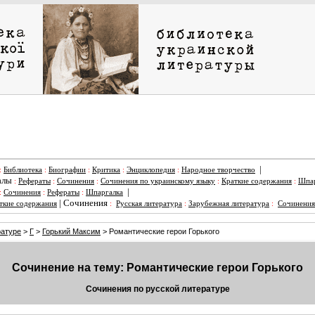
|
:
Библиотека
:
Биографии
:
Критика
:
Энциклопедия
:
Народное творчество
алы
:
Рефераты
:
Сочинения
:
Сочинения по украинскому языку
:
Краткие содержания
:
Шпар
|
:
Сочинения
:
Рефераты
:
Шпаргалка
|
Сочинения
ткие содержания
:
Русская литература
:
Зарубежная литература
:
Сочинения
ратуре
>
Г
>
Горький Максим
> Романтические герои Горького
Сочинение на тему: Романтические герои Горького
Сочинения по русской литературе