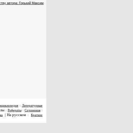
ству автора: Горький Максим
нциклопедия
:
Литературные
алы
:
Рефераты
:
Сочинения
:
|
На русском
ка
:
Краткие