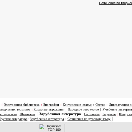
Сочинения по творче
:
Электронная библиотека
:
Биографии
:
Критические статьи
:
Статьи
:
Литературная э
|
Учебные матери
оведческих терминов
:
Крылатые выражения
:
Народное творчество
|
Зарубежная литература
е пересказы
:
Шпаргалка
:
Сочинения
:
Рефераты
:
Шпаргал
|
Русская литература
:
Зарубежная литература
:
Сочинения по русскому языку