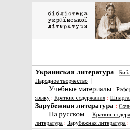
Украинская литература
:
Биб
|
Народное творчество
Учебные материалы
:
Рефе
языку
:
Краткие содержания
:
Шпарга
Зарубежная литература
:
Соч
На русском
:
Краткие содер
литература
:
Зарубежная литература