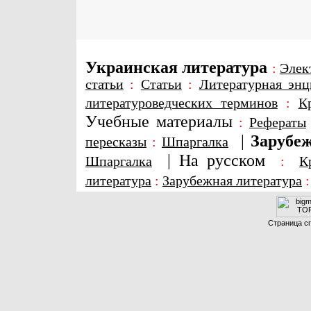
Украинская литература
:
Элек
статьи
:
Статьи
:
Литературная энц
литературоведческих терминов
:
К
Учебные материалы
:
Рефераты
|
Зарубеж
пересказы
:
Шпаргалка
|
На русском
Шпаргалка
:
К
литература
:
Зарубежная литература
Страница сг