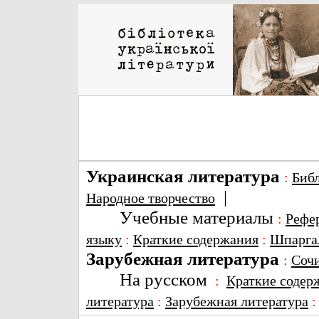
Украинская литература
:
Биб
|
Народное творчество
Учебные материалы
:
Рефе
языку
:
Краткие содержания
:
Шпарга
Зарубежная литература
:
Соч
На русском
:
Краткие содер
литература
:
Зарубежная литература