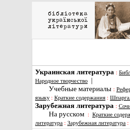
Украинская литература
:
Биб
|
Народное творчество
Учебные материалы
:
Рефе
языку
:
Краткие содержания
:
Шпарга
Зарубежная литература
:
Соч
На русском
:
Краткие содер
литература
:
Зарубежная литература