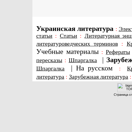
Украинская литература
:
Элек
статьи
:
Статьи
:
Литературная энц
литературоведческих терминов
:
К
Учебные материалы
:
Рефераты
|
Зарубеж
пересказы
:
Шпаргалка
|
На русском
Шпаргалка
:
К
литература
:
Зарубежная литература
Страница сг