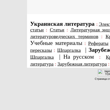
Украинская литература
:
Элек
статьи
:
Статьи
:
Литературная энц
литературоведческих терминов
:
К
Учебные материалы
:
Рефераты
|
Зарубеж
пересказы
:
Шпаргалка
|
На русском
Шпаргалка
:
К
литература
:
Зарубежная литература
Страница сг