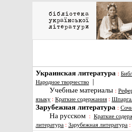
Украинская литература
:
Биб
|
Народное творчество
Учебные материалы
:
Рефе
языку
:
Краткие содержания
:
Шпарга
Зарубежная литература
:
Соч
На русском
:
Краткие содер
литература
:
Зарубежная литература