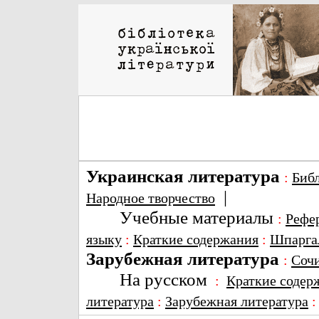
Украинская литература
:
Биб
|
Народное творчество
Учебные материалы
:
Рефе
языку
:
Краткие содержания
:
Шпарга
Зарубежная литература
:
Соч
На русском
:
Краткие содер
литература
:
Зарубежная литература