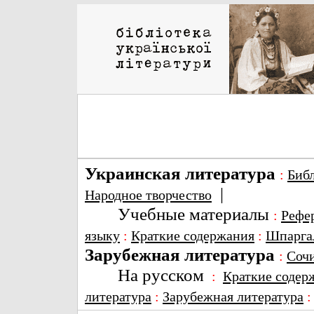
Украинская литература
:
Биб
|
Народное творчество
Учебные материалы
:
Рефе
языку
:
Краткие содержания
:
Шпарга
Зарубежная литература
:
Соч
На русском
:
Краткие содер
литература
:
Зарубежная литература