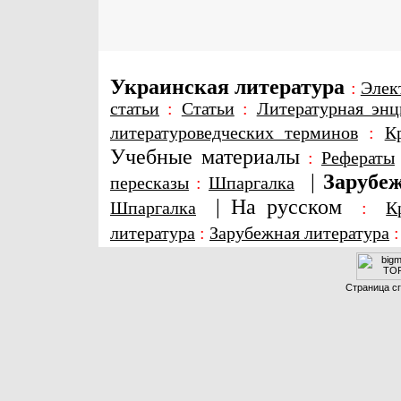
Украинская литература
:
Элек
статьи
:
Статьи
:
Литературная энц
литературоведческих терминов
:
К
Учебные материалы
:
Рефераты
|
Зарубеж
пересказы
:
Шпаргалка
|
На русском
Шпаргалка
:
К
литература
:
Зарубежная литература
Страница сг