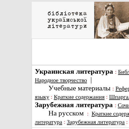
Украинская литература
:
Биб
|
Народное творчество
Учебные материалы
:
Рефе
языку
:
Краткие содержания
:
Шпарга
Зарубежная литература
:
Соч
На русском
:
Краткие содер
литература
:
Зарубежная литература