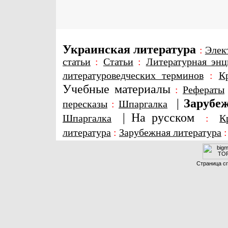
Украинская литература
:
Элек
статьи
:
Статьи
:
Литературная энц
литературоведческих терминов
:
К
Учебные материалы
:
Рефераты
|
Зарубеж
пересказы
:
Шпаргалка
|
На русском
Шпаргалка
:
К
литература
:
Зарубежная литература
Страница сг