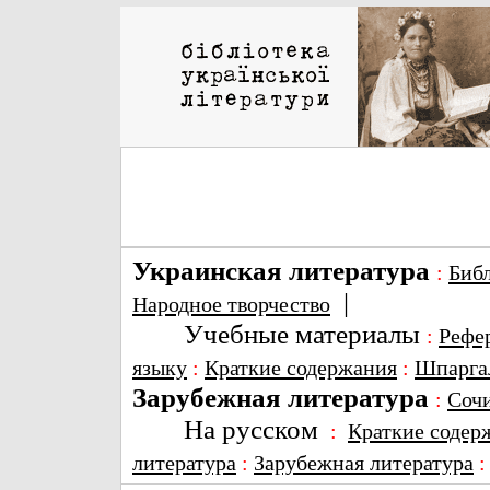
Украинская литература
:
Биб
|
Народное творчество
Учебные материалы
:
Рефе
языку
:
Краткие содержания
:
Шпарга
Зарубежная литература
:
Соч
На русском
:
Краткие содер
литература
:
Зарубежная литература