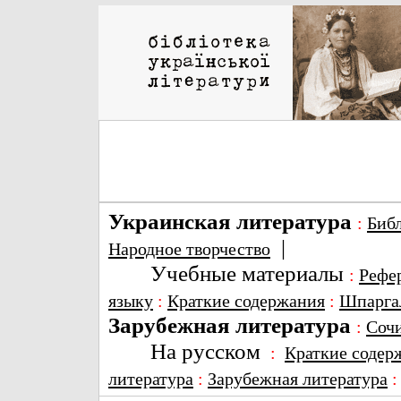
Украинская литература
:
Биб
|
Народное творчество
Учебные материалы
:
Рефе
языку
:
Краткие содержания
:
Шпарга
Зарубежная литература
:
Соч
На русском
:
Краткие содер
литература
:
Зарубежная литература