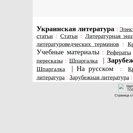
Украинская литература
:
Элек
статьи
:
Статьи
:
Литературная энц
литературоведческих терминов
:
К
Учебные материалы
:
Рефераты
|
Зарубеж
пересказы
:
Шпаргалка
|
На русском
Шпаргалка
:
К
литература
:
Зарубежная литература
Страница сг