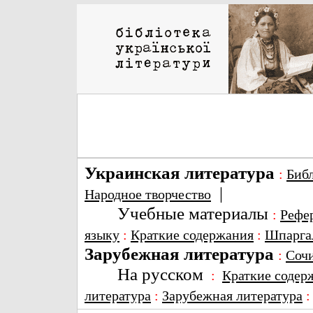
Украинская литература
:
Биб
|
Народное творчество
Учебные материалы
:
Рефе
языку
:
Краткие содержания
:
Шпарга
Зарубежная литература
:
Соч
На русском
:
Краткие содер
литература
:
Зарубежная литература