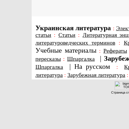
Украинская литература
:
Элек
статьи
:
Статьи
:
Литературная энц
литературоведческих терминов
:
К
Учебные материалы
:
Рефераты
|
Зарубеж
пересказы
:
Шпаргалка
|
На русском
Шпаргалка
:
К
литература
:
Зарубежная литература
Страница сг