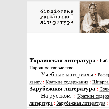
Украинская литература
:
Биб
|
Народное творчество
Учебные материалы
:
Рефе
языку
:
Краткие содержания
:
Шпарга
Зарубежная литература
:
Соч
На русском
:
Краткие содер
литература
:
Зарубежная литература