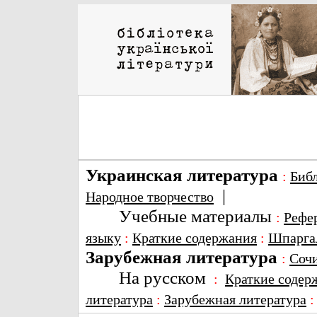
Украинская литература
:
Биб
|
Народное творчество
Учебные материалы
:
Рефе
языку
:
Краткие содержания
:
Шпарга
Зарубежная литература
:
Соч
На русском
:
Краткие содер
литература
:
Зарубежная литература