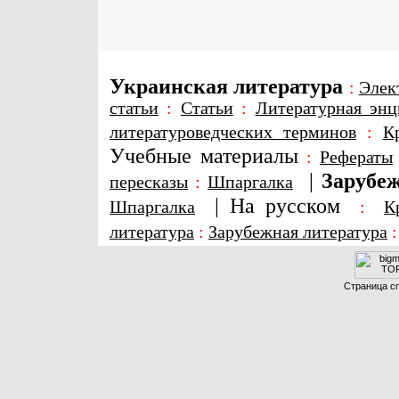
Украинская литература
:
Элек
статьи
:
Статьи
:
Литературная энц
литературоведческих терминов
:
К
Учебные материалы
:
Рефераты
|
Зарубеж
пересказы
:
Шпаргалка
|
На русском
Шпаргалка
:
К
литература
:
Зарубежная литература
Страница сг