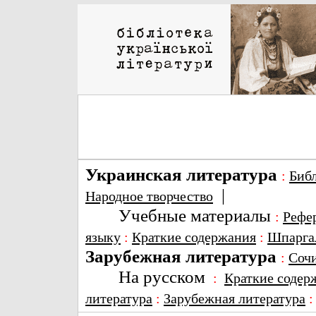
Украинская литература
:
Биб
|
Народное творчество
Учебные материалы
:
Рефе
языку
:
Краткие содержания
:
Шпарга
Зарубежная литература
:
Соч
На русском
:
Краткие содер
литература
:
Зарубежная литература