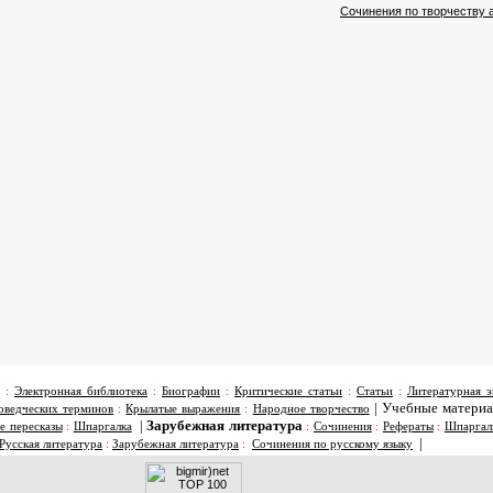
Сочинения по творчеству 
:
Электронная библиотека
:
Биографии
:
Критические статьи
:
Статьи
:
Литературная э
|
Учебные матери
оведческих терминов
:
Крылатые выражения
:
Народное творчество
|
Зарубежная литература
е пересказы
:
Шпаргалка
:
Сочинения
:
Рефераты
:
Шпаргал
|
Русская литература
:
Зарубежная литература
:
Сочинения по русскому языку