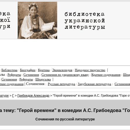
|
:
Библиотека
:
Биографии
:
Критика
:
Энциклопедия
:
Народное творчество
алы
:
Рефераты
:
Сочинения
:
Сочинения по украинскому языку
:
Краткие содержания
:
Шпар
|
:
Сочинения
:
Рефераты
:
Шпаргалка
|
Сочинения
ткие содержания
:
Русская литература
:
Зарубежная литература
:
Сочинения
ратуре
>
Г
>
Грибоедов Александр
> "Герой времени" в комедии А.С. Грибоедова "Горе от
 тему: "Герой времени" в комедии А.С. Грибоедова "Гор
Сочинения по русской литературе