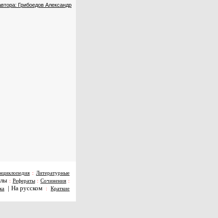
автора: Грибоедов Александр
нциклопедия
:
Литературные
алы
:
Рефераты
:
Сочинения
:
|
На русском
ка
:
Краткие