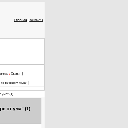
Главная
|
Контакты
|
галка
:
Статьи
|
 по русскому языку
 ума" (1)
е от ума" (1)