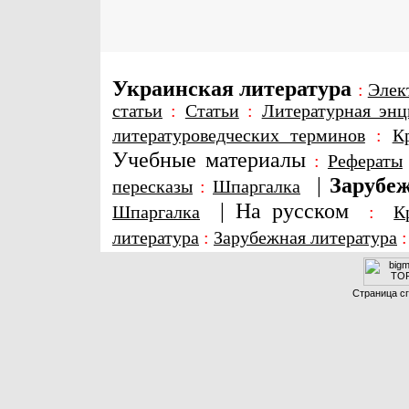
Украинская литература
:
Элек
статьи
:
Статьи
:
Литературная энц
литературоведческих терминов
:
К
Учебные материалы
:
Рефераты
|
Зарубеж
пересказы
:
Шпаргалка
|
На русском
Шпаргалка
:
К
литература
:
Зарубежная литература
Страница сг