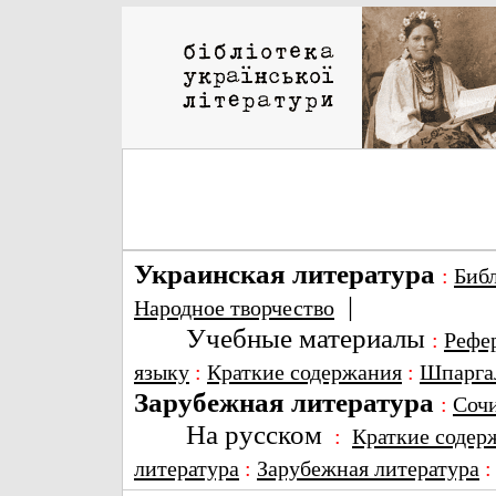
Украинская литература
:
Биб
|
Народное творчество
Учебные материалы
:
Рефе
языку
:
Краткие содержания
:
Шпарга
Зарубежная литература
:
Соч
На русском
:
Краткие содер
литература
:
Зарубежная литература