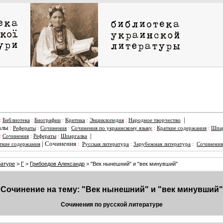
|
:
Библиотека
:
Биографии
:
Критика
:
Энциклопедия
:
Народное творчество
алы
:
Рефераты
:
Сочинения
:
Сочинения по украинскому языку
:
Краткие содержания
:
Шпар
|
:
Сочинения
:
Рефераты
:
Шпаргалка
|
Сочинения
ткие содержания
:
Русская литература
:
Зарубежная литература
:
Сочинения
ратуре
>
Г
>
Грибоедов Александр
> "Век нынешний" и "век минувший"
Сочинение на тему: "Век нынешний" и "век минувший"
Сочинения по русской литературе