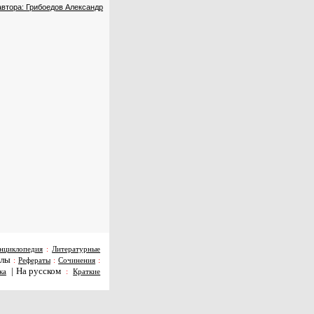
автора: Грибоедов Александр
нциклопедия
:
Литературные
алы
:
Рефераты
:
Сочинения
:
|
На русском
ка
:
Краткие