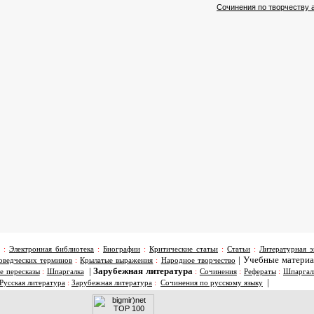
Сочинения по творчеству 
:
Электронная библиотека
:
Биографии
:
Критические статьи
:
Статьи
:
Литературная э
|
Учебные матери
оведческих терминов
:
Крылатые выражения
:
Народное творчество
|
Зарубежная литература
е пересказы
:
Шпаргалка
:
Сочинения
:
Рефераты
:
Шпаргал
|
Русская литература
:
Зарубежная литература
:
Сочинения по русскому языку