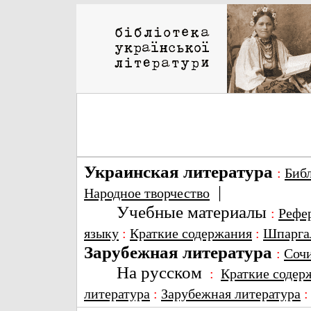
Украинская литература
:
Биб
|
Народное творчество
Учебные материалы
:
Рефе
языку
:
Краткие содержания
:
Шпарга
Зарубежная литература
:
Соч
На русском
:
Краткие содер
литература
:
Зарубежная литература