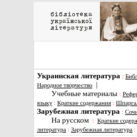
Украинская литература
:
Биб
|
Народное творчество
Учебные материалы
:
Рефе
языку
:
Краткие содержания
:
Шпарга
Зарубежная литература
:
Соч
На русском
:
Краткие содер
литература
:
Зарубежная литература