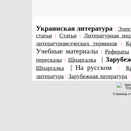
Украинская литература
:
Элек
статьи
:
Статьи
:
Литературная энц
литературоведческих терминов
:
К
Учебные материалы
:
Рефераты
|
Зарубеж
пересказы
:
Шпаргалка
|
На русском
Шпаргалка
:
К
литература
:
Зарубежная литература
Страница сг