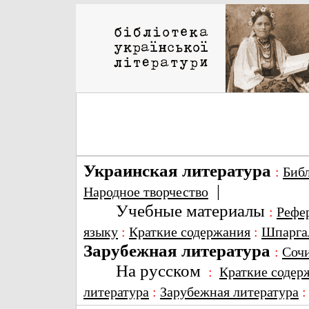
Украинская литература
:
Биб
|
Народное творчество
Учебные материалы
:
Рефе
языку
:
Краткие содержания
:
Шпарга
Зарубежная литература
:
Соч
На русском
:
Краткие содер
литература
:
Зарубежная литература