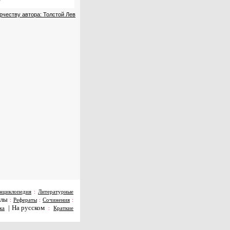
рчеству автора: Толстой Лев
нциклопедия
:
Литературные
алы
:
Рефераты
:
Сочинения
:
|
На русском
ка
:
Краткие