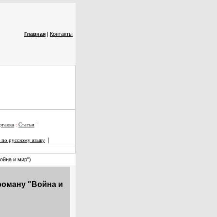
Главная
|
Контакты
|
галка
:
Статьи
|
 по русскому языку
ойна и мир")
 роману "Война и