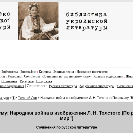
|
:
Библиотека
:
Биографии
:
Критика
:
Энциклопедия
:
Народное творчество
алы
:
Рефераты
:
Сочинения
:
Сочинения по украинскому языку
:
Краткие содержания
:
Шпар
|
:
Сочинения
:
Рефераты
:
Шпаргалка
|
Сочинения
ткие содержания
:
Русская литература
:
Зарубежная литература
:
Сочинения
ратуре
>
Т
>
Толстой Лев
> Народная война в изображении Л. Н. Толстого (По роману "В
му: Народная война в изображении Л. Н. Толстого (По
мир")
Сочинения по русской литературе