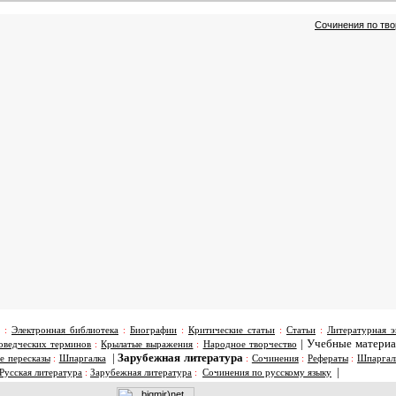
Сочинения по тво
:
Электронная библиотека
:
Биографии
:
Критические статьи
:
Статьи
:
Литературная э
|
Учебные матери
оведческих терминов
:
Крылатые выражения
:
Народное творчество
|
Зарубежная литература
е пересказы
:
Шпаргалка
:
Сочинения
:
Рефераты
:
Шпаргал
|
Русская литература
:
Зарубежная литература
:
Сочинения по русскому языку