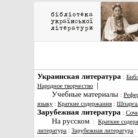
Украинская литература
:
Биб
|
Народное творчество
Учебные материалы
:
Рефе
языку
:
Краткие содержания
:
Шпарга
Зарубежная литература
:
Соч
На русском
:
Краткие содер
литература
:
Зарубежная литература