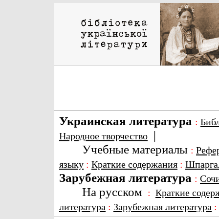
Украинская литература
:
Биб
|
Народное творчество
Учебные материалы
:
Рефе
языку
:
Краткие содержания
:
Шпарга
Зарубежная литература
:
Соч
На русском
:
Краткие содер
литература
:
Зарубежная литература