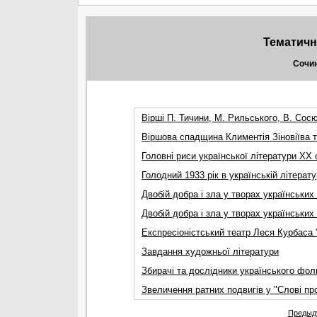
Тематичні
Сочин
Вірші П. Тичини, М. Рильського, В. Сосю
Віршова спадщина Климентія Зіновіїва 
Головні риси української літератури XX 
Голодний 1933 рiк в українськiй лiтерат
Двобiй добра i зла у творах українських
Двобій добра і зла у творах українських
Експресіоністський театр Леся Курбаса 
Завдання художньої літератури
Збирачі та дослідники українського фо
Звеличення ратних подвигів у "Слові про
Предыд