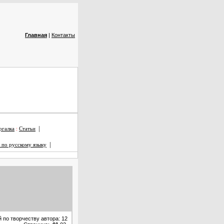
Главная
|
Контакты
|
галка
:
Статьи
|
 по русскому языку
 по творчеству автора: 12