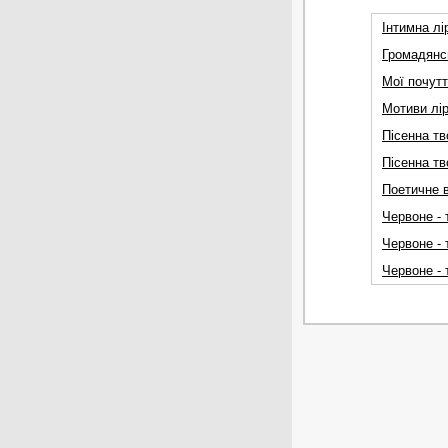
Iнтимна л
Громадянс
Мої почутт
Мотиви лі
Пісенна т
Пісенна т
Поетичне в
Чеpвоне - 
Чеpвоне - 
Червоне - 