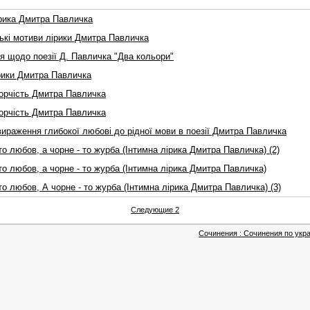
iрика Дмитра Павличка
ькі мотиви лірики Дмитра Павличка
я щодо поезії Д. Павличка "Два кольори"
рики Дмитра Павличка
ворчість Дмитра Павличка
ворчість Дмитра Павличка
ираження глибокої любові до рідної мови в поезії Дмитра Павличка
то любов, а чоpне - то жуpба (Інтимна ліpика Дмитpа Павличка) (2)
то любов, а чоpне - то жуpба (Інтимна ліpика Дмитpа Павличка)
то любов, А чорне - то журба (Iнтимна лiрика Дмитра Павличка) (3)
Следующие 2
Сочинения : Сочинения по укра