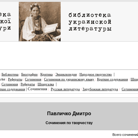
|
:
Библиотека
:
Биографии
:
Критика
:
Энциклопедия
:
Народное творчество
алы
:
Рефераты
:
Сочинения
:
Сочинения по украинскому языку
:
Краткие содержания
:
Шпар
|
:
Сочинения
:
Рефераты
:
Шпаргалка
|
Сочинения
ткие содержания
:
Русская литература
:
Зарубежная литература
:
Сочинения
Павличко Дмитро
Сочинения по творчеству
Всего сочинений