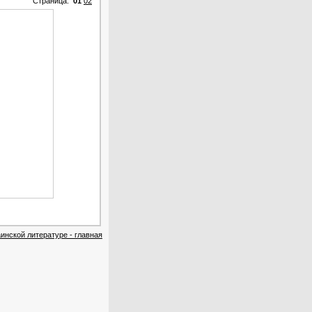
Страница:
01
02
инской литературе - главная