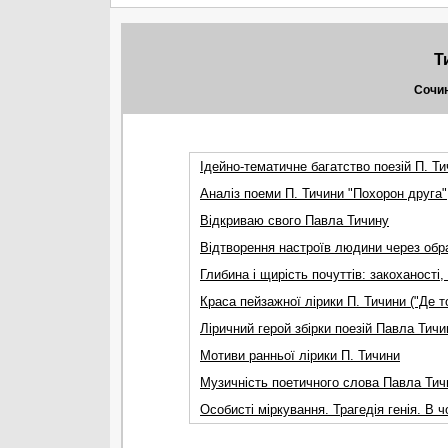
Т
Сочин
Ідейно-тематичне багатство поезій П. Т
Аналіз поеми П. Тичини "Похорон друга"
Вiдкриваю свого Павла Тичину
Відтворення настроїв людини через обра
Глибина i щирiсть почуттiв: закоханостi,
Краса пейзажної лірики П. Тичини ("Де то
Лiричний герой збiрки поезiй Павла Тичи
Мотиви ранньої лірики П. Тичини
Музичнiсть поетичного слова Павла Тич
Особистi мiркування. Трагедiя генiя. В 