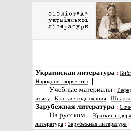
Украинская литература
:
Биб
|
Народное творчество
Учебные материалы
:
Рефе
языку
:
Краткие содержания
:
Шпарга
Зарубежная литература
:
Соч
На русском
:
Краткие содер
литература
:
Зарубежная литература