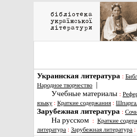
Украинская литература
:
Биб
|
Народное творчество
Учебные материалы
:
Рефе
языку
:
Краткие содержания
:
Шпарга
Зарубежная литература
:
Соч
На русском
:
Краткие содер
литература
:
Зарубежная литература