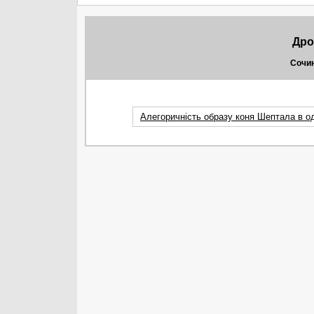
Дро
Сочин
Алегоричність образу коня Шептала в 