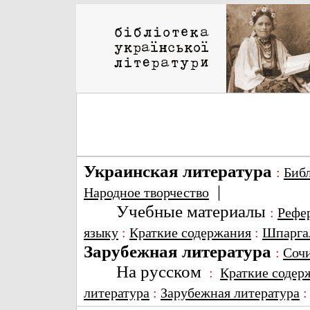
Украинская литература
:
Биб
|
Народное творчество
Учебные материалы
:
Рефе
языку
:
Краткие содержания
:
Шпарга
Зарубежная литература
:
Соч
На русском
:
Краткие содер
литература
:
Зарубежная литература