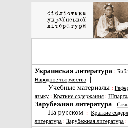
Украинская литература
:
Биб
|
Народное творчество
Учебные материалы
:
Рефе
языку
:
Краткие содержания
:
Шпарга
Зарубежная литература
:
Соч
На русском
:
Краткие содер
литература
:
Зарубежная литература