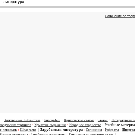
литература.
Сочинение по творч
:
Электронная библиотека
:
Биографии
:
Критические статьи
:
Статьи
:
Литературная э
|
Учебные матери
оведческих терминов
:
Крылатые выражения
:
Народное творчество
|
Зарубежная литература
е пересказы
:
Шпаргалка
:
Сочинения
:
Рефераты
:
Шпаргал
|
Русская литература
:
Зарубежная литература
:
Сочинения по русскому языку