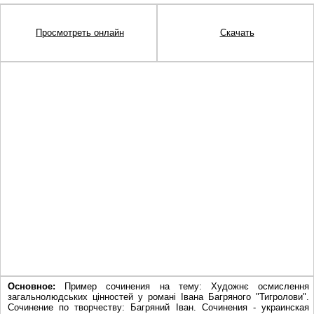
Просмотреть онлайн
Скачать
Основное:
Пример сочинения на тему: Художнє осмислення
загальнолюдських цiнностей у романi Iвана Багряного "Тигролови".
Сочинение по творчеству: Багряний Іван. Сочинения - украинская