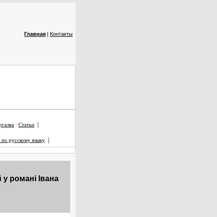
Главная
|
Контакты
|
галка
:
Статьи
|
 по русскому языку
у романi Iвана