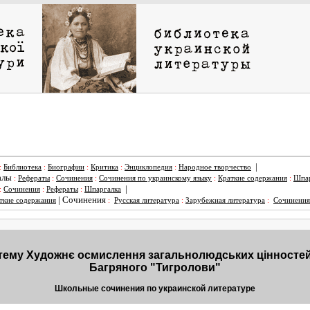
|
:
Библиотека
:
Биографии
:
Критика
:
Энциклопедия
:
Народное творчество
алы
:
Рефераты
:
Сочинения
:
Сочинения по украинскому языку
:
Краткие содержания
:
Шпар
|
:
Сочинения
:
Рефераты
:
Шпаргалка
|
Сочинения
ткие содержания
:
Русская литература
:
Зарубежная литература
:
Сочинения
тему Художнє осмислення загальнолюдських цiнностей 
Багряного "Тигролови"
Школьные сочинения по украинской литературе