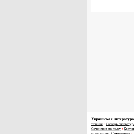
Украинская литература
течения
:
Словарь литератур
Сочинения по языку
:
Кратки
|
Сочинения
содержания
: