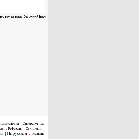
еству автора: Багряний Іван
нциклопедия
:
Литературные
алы
:
Рефераты
:
Сочинения
:
|
На русском
ка
:
Краткие