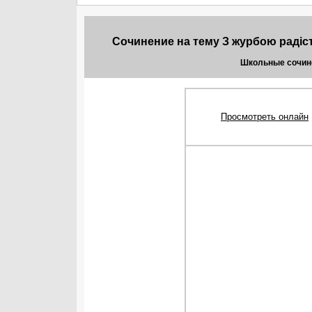
Сочинение на тему З жуpбою pадіст
Школьные сочине
Просмотреть онлайн