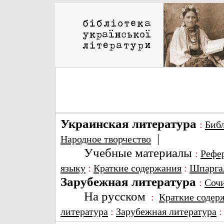
Украинская литература
:
Биб
|
Народное творчество
Учебные материалы
:
Рефе
языку
:
Краткие содержания
:
Шпарга
Зарубежная литература
:
Соч
На русском
:
Краткие содер
литература
:
Зарубежная литература