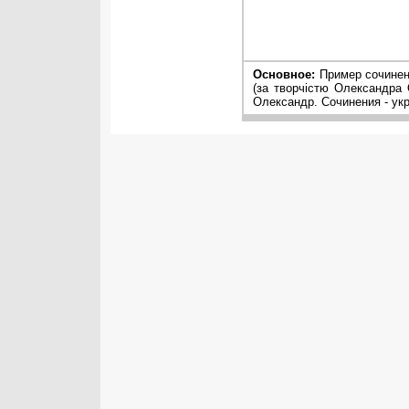
Основное:
Пример сочинени
(за твоpчістю Олександpа 
Олександр. Сочинения - ук