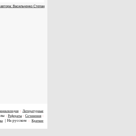
 автора: Васильченко Степан
нциклопедия
:
Литературные
алы
:
Рефераты
:
Сочинения
:
|
На русском
ка
:
Краткие