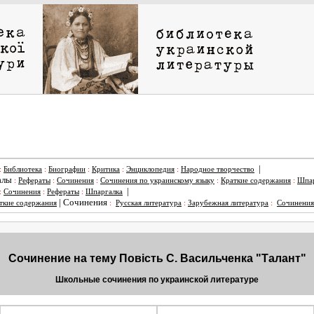
|
:
Библиотека
:
Биографии
:
Критика
:
Энциклопедия
:
Народное творчество
алы
:
Рефераты
:
Сочинения
:
Сочинения по украинскому языку
:
Краткие содержания
:
Шпар
|
:
Сочинения
:
Рефераты
:
Шпаргалка
|
Сочинения
ткие содержания
:
Русская литература
:
Зарубежная литература
:
Сочинения
Сочинение на тему Повість С. Васильченка "Талант"
Школьные сочинения по украинской литературе