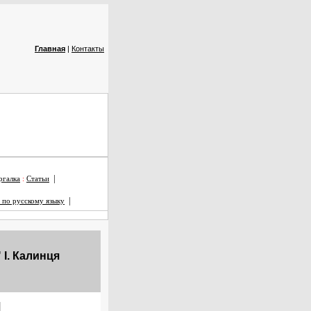
Главная
|
Контакты
|
галка
:
Статьи
|
 по русскому языку
 І. Калинця