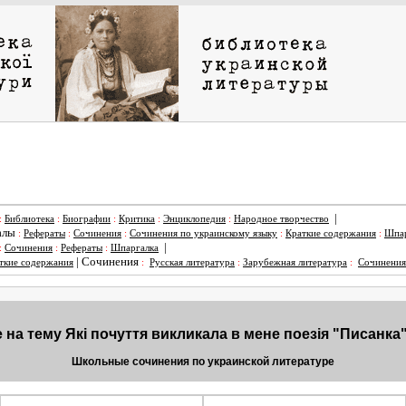
|
:
Библиотека
:
Биографии
:
Критика
:
Энциклопедия
:
Народное творчество
алы
:
Рефераты
:
Сочинения
:
Сочинения по украинскому языку
:
Краткие содержания
:
Шпар
|
:
Сочинения
:
Рефераты
:
Шпаргалка
|
Сочинения
ткие содержания
:
Русская литература
:
Зарубежная литература
:
Сочинения
на тему Які почуття викликала в мене поезія "Писанка"
Школьные сочинения по украинской литературе