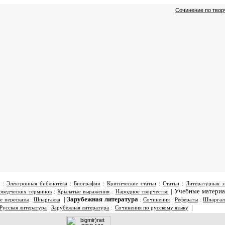
Сочинение по творч
:
Электронная библиотека
:
Биографии
:
Критические статьи
:
Статьи
:
Литературная э
|
Учебные матери
оведческих терминов
:
Крылатые выражения
:
Народное творчество
|
Зарубежная литература
е пересказы
:
Шпаргалка
:
Сочинения
:
Рефераты
:
Шпаргал
|
Русская литература
:
Зарубежная литература
:
Сочинения по русскому языку