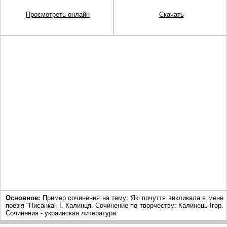
Просмотреть онлайн
Скачать
Основное:
Пример сочинения на тему: Які почуття викликала в мене
поезія "Писанка" І. Калинця. Сочинение по творчеству: Калинець Ігор.
Сочинения - украинская литература.