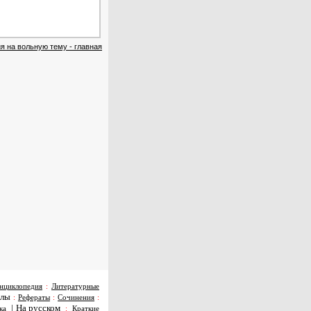
я на вольную тему - главная
нциклопедия
:
Литературные
алы
:
Рефераты
:
Сочинения
:
|
На русском
ка
:
Краткие