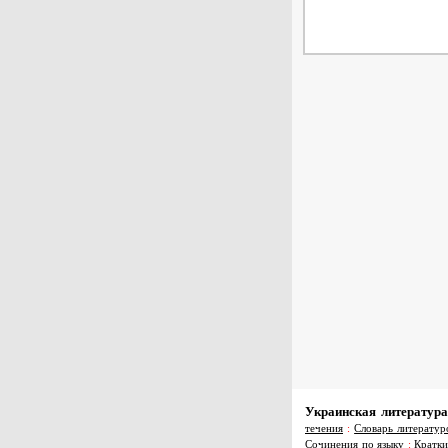
Украинская литература
течения
:
Словарь литератур
Сочинения по языку
:
Кратки