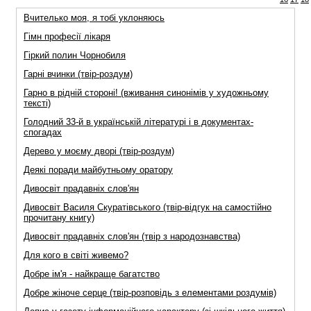
Вчителько моя, я тобi уклоняюсь
Гiмн професiї лiкаря
Гіркий полин Чорнобиля
Гарні вчинки (твір-роздум)
Гарно в рідній стороні! (вживання синонімів у художньому
тексті)
Голодний 33-й в українській літературі і в документах-
спогадах
Дерево у моєму дворі (твір-роздум)
Деякі поради майбутньому оратору
Дивосвiт прадавнiх слов'ян
Дивосвіт Василя Скуратівського (твір-відгук на самостійно
прочитану книгу)
Дивосвіт прадавніх слов'ян (твір з народознавства)
Для кого в свiтi живемо?
Добре iм'я - найкраще багатство
Добре жіноче серце (твір-розповідь з елементами роздумів)