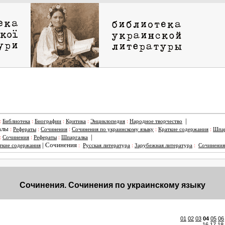
|
:
Библиотека
:
Биографии
:
Критика
:
Энциклопедия
:
Народное творчество
алы
:
Рефераты
:
Сочинения
:
Сочинения по украинскому языку
:
Краткие содержания
:
Шпар
|
:
Сочинения
:
Рефераты
:
Шпаргалка
|
Сочинения
ткие содержания
:
Русская литература
:
Зарубежная литература
:
Сочинения
Сочинения. Сочинения по украинскому языку
01
02
03
04
05
06
16
17
18