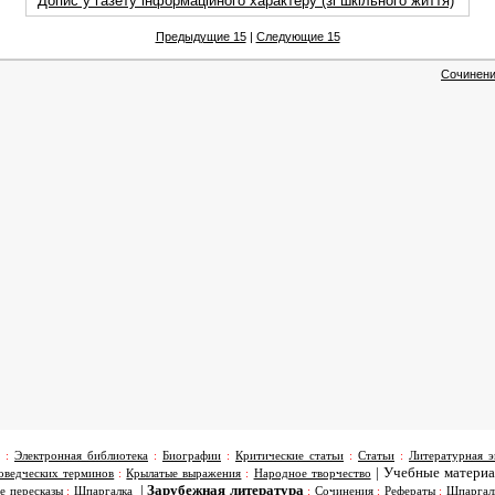
Допис у газету інформаційного характеру (зі шкільного життя)
Предыдущие 15
|
Следующие 15
Сочинени
:
Электронная библиотека
:
Биографии
:
Критические статьи
:
Статьи
:
Литературная э
|
Учебные матери
оведческих терминов
:
Крылатые выражения
:
Народное творчество
|
Зарубежная литература
е пересказы
:
Шпаргалка
:
Сочинения
:
Рефераты
:
Шпаргал