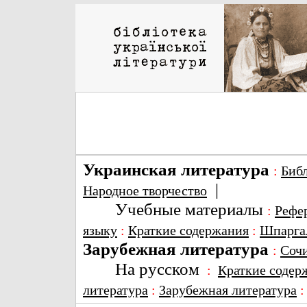
Украинская литература
:
Биб
|
Народное творчество
Учебные материалы
:
Рефе
языку
:
Краткие содержания
:
Шпарга
Зарубежная литература
:
Соч
На русском
:
Краткие содер
литература
:
Зарубежная литература