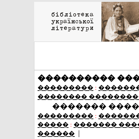
���������� ��
���������
:
������
�������� ��������
������� ���
���������
:
������
�����
:
������� ���
|
������