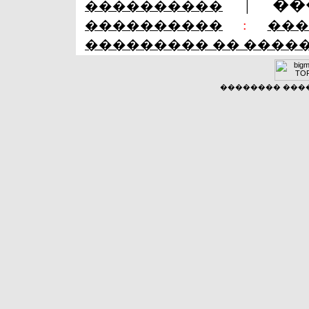
|
��
����������
����������
:
��
��������� �� ����
�������� �����