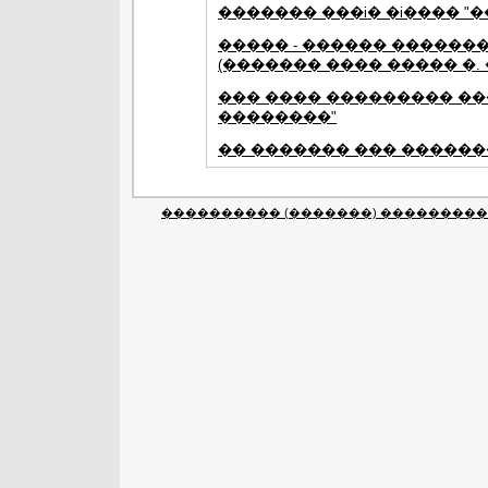
������� ���i� �i���� "��
����� - ������ ������
(������� ���� ����� �.
��� ���� ��������� ���
��������"
�� ������� ��� ������
���������� (�������) ����������