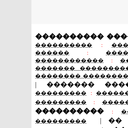
���������� ��
����������
:
��
������
:
���
������������
:
�
������� ��������
�������� �������
|
������� ���
���������
:
�����
���������
:
����
����������
:
�
|
��
���������