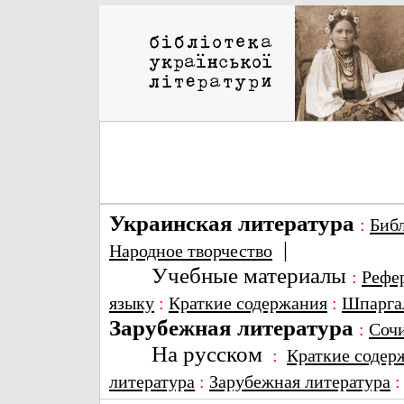
Украинская литература
:
Биб
|
Народное творчество
Учебные материалы
:
Рефе
языку
:
Краткие содержания
:
Шпарга
Зарубежная литература
:
Соч
На русском
:
Краткие содер
литература
:
Зарубежная литература