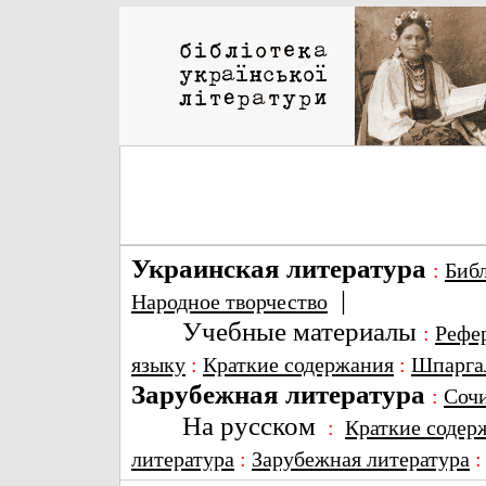
Украинская литература
:
Биб
|
Народное творчество
Учебные материалы
:
Рефе
языку
:
Краткие содержания
:
Шпарга
Зарубежная литература
:
Соч
На русском
:
Краткие содер
литература
:
Зарубежная литература