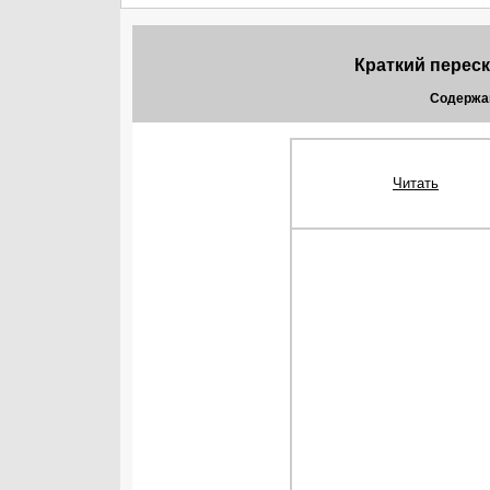
Краткий переск
Содержа
Читать