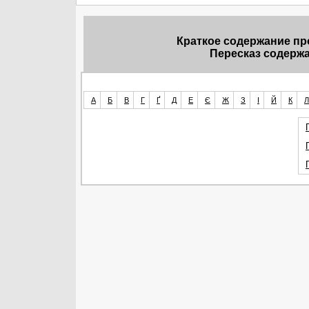
Краткое содержание пр
Пересказ содерж
А
Б
В
Г
Ґ
Д
Е
Є
Ж
З
І
Й
К
Л