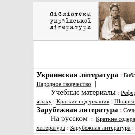
Украинская литература
:
Биб
|
Народное творчество
Учебные материалы
:
Рефе
языку
:
Краткие содержания
:
Шпарга
Зарубежная литература
:
Соч
На русском
:
Краткие содер
литература
:
Зарубежная литература