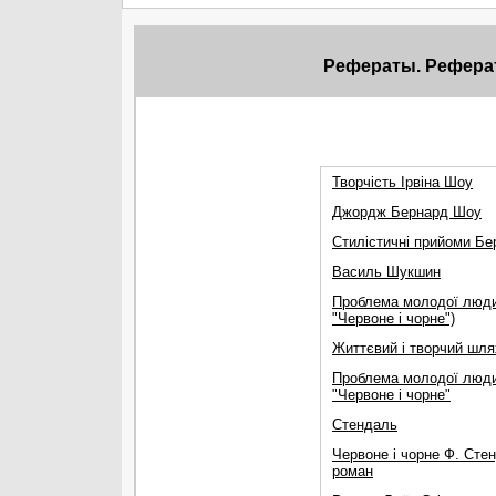
Рефераты. Рефера
Творчість Ірвіна Шоу
Джордж Бернард Шоу
Стилістичні прийоми Бе
Василь Шукшин
Проблема молодої людин
"Червоне і чорне")
Життєвий і творчий шл
Проблема молодої людин
"Червоне і чорне"
Стендаль
Червоне і чорне Ф. Стен
роман