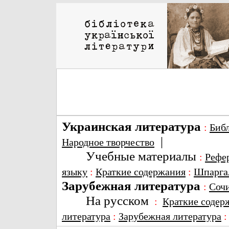
Украинская литература
:
Биб
|
Народное творчество
Учебные материалы
:
Рефе
языку
:
Краткие содержания
:
Шпарга
Зарубежная литература
:
Соч
На русском
:
Краткие содер
литература
:
Зарубежная литература