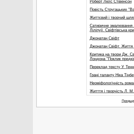
Роберт Люїс Стівенсон
Повість Стругацьких "Ва
Життєвий і творчий шл
Сатиричне змалювання д
Ліліпуії. Свіфтівська к
Джонатан Свіфт
Джонатан Свіфт. Життя 
Критика на твори Дж. С
Лондона "Поклик предкі
Переклад тексту У. Тенн
Грані таланту Ніка Тінб
Неоміфологічність роман
Житття і творчість Л. М
Предыд