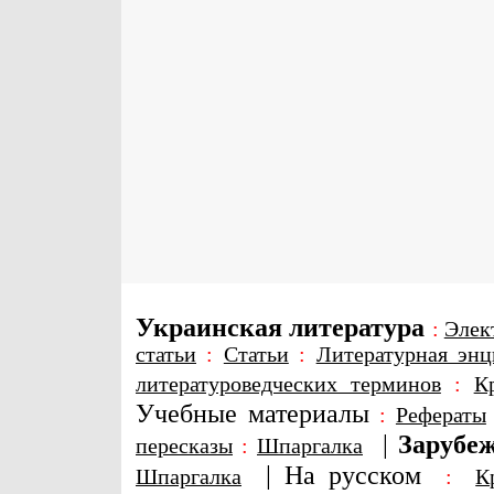
Украинская литература
:
Элек
статьи
:
Статьи
:
Литературная энц
литературоведческих терминов
:
К
Учебные материалы
:
Рефераты
|
Зарубеж
пересказы
:
Шпаргалка
|
На русском
Шпаргалка
:
К