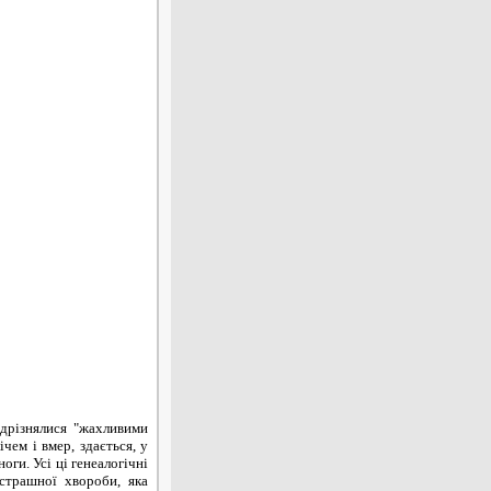
дрізнялися "жахливими
чем і вмер, здається, у
оги. Усі ці генеалогічні
страшної хвороби, яка