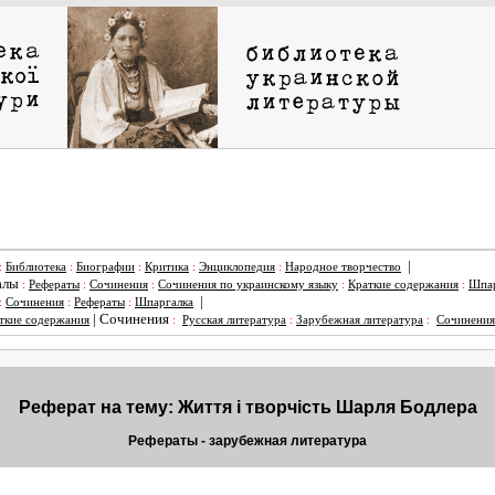
|
:
Библиотека
:
Биографии
:
Критика
:
Энциклопедия
:
Народное творчество
алы
:
Рефераты
:
Сочинения
:
Сочинения по украинскому языку
:
Краткие содержания
:
Шпар
|
:
Сочинения
:
Рефераты
:
Шпаргалка
|
Сочинения
ткие содержания
:
Русская литература
:
Зарубежная литература
:
Сочинения
Реферат на тему: Життя і творчість Шарля Бодлера
Рефераты - зарубежная литература