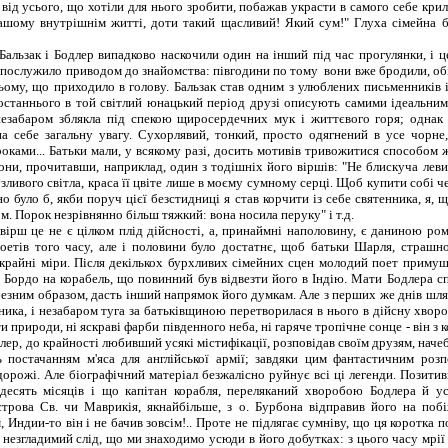
від усього, що хотіли для нього зробити, побажав украсти в самого себе крила
ашому внутрішнім житті, доти такий щасливий! Який сум!" Глуха сімейна б
ьзак і Бодлер випадково наскочили один на інший під час прогулянки, і це
, послужило приводом до знайомства: півгодини по тому вони вже бродили, о
ьому, що приходило в голову. Бальзак став одним з улюблених письменників 
останнього в той світлий юнацький період друзі описують самими ідеальним
незабаром зблякла під спекою щиросердечних мук і життєвого горя; однак 
а себе загальну увагу. Сухорлявий, тонкий, просто одягнений в усе чорне,
оками... Батьки мали, у всякому разі, досить мотивів тривожитися способом 
они, прочитавши, наприклад, один з тодішніх його віршів: "Не блискуча леви
узливого світла, краса її цвіте лише в моєму сумному серці. Щоб купити собі 
о було б, якби поруч цієї безстидниці я став корчити із себе святенника, я,
. Порок незрівнянно більш тяжкий: вона носила перуку" і т.д.
ш це не є цілком плід дійсності, а, принаймні наполовину, є даниною ро
оетів того часу, але і половини було достатнє, щоб батьки Шарля, страшн
крайні міри. Після декількох бурхливих сімейних сцен молодий поет примуш
у Бордо на корабель, що повинний був відвезти його в Індію. Мати Бодлера 
резним образом, дасть інший напрямок його думкам. Але з перших же днів шл
ика, і незабаром туга за батьківщиною перетворилася в нього в дійсну хворо
и природи, ні яскраві фарби південного неба, ні гаряче тропічне сонце - він з 
длер, до крайності любивший усякі містифікації, розповідав своїм друзям, наче
ь постачанням м'яса для англійської армії; завдяки цим фантастичним розп
орожі. Але біографічний матеріал безжалісно руйнує всі ці легенди. Позити
десять місяців і що капітан корабля, переляканий хворобою Бодлера й у
строва Св. чи Маврикія, якнайбільше, з о. Бурбона відправив його на поб
Индии-то він і не бачив зовсім!.. Проте не підлягає сумніву, що ця коротка п
 незгладимий слід, що ми знаходимо усюди в його добутках: з цього часу мрії