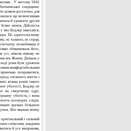
оматами... У лютому 1842
батьківської спадщини.
ло цілком достатньо для
мінилася ще величезними
ичати й уражати друзів
 білих жінок. Дійсність
у яку Бодлер закохався,
длера. По одноголосному
у, ні таланта, ні серця,
, спочатку полюбивши її
іляко обманювала його,
в усі, ніколи нікому не
зивав він Жанну Дюваль у
олоді роки була уражена
м самим комфортабельним
гарненько поправитися,
еріод спільного життя з
ніс кілька років такого
вної убогості, Бодлер не
же на смертному одрі,
рашну убогість, і вона
 поета похмурих слідів.
 інших зразках більшою
хунок. Він вважав жінку
пер уже не переставали його мучити. Іноді він з'являвся ще в розважальних місцях, але похмурий, відлюдний, лякаючи своїм видом молодих дівчин. Куди поділася його колишня дотепність, весела балакучість і пристрасть до фланерства, що перемінилася тепер жовчним невдоволенням усім навколишнім! Закоханий колись у Париж, у його гучне життя, у його блиск і бруд, розкіш і убогість, красиві принади і гнійні виразки, тепер він почував до цього відраза. Паралельно з ходом хвороби росли і борги, охоплюючи його залізним кільцем нестатку і моральних зобов'язань... А тим часом літературний заробіток Бодлера був незначний. Цей рід праці і взагалі давав у ті часи у Франції дуже мало, за винятком хіба три^-двох-трьох знаменитостей, а творча продуктивність Бодлера була до того ж дивно невелика, завдяки почасти його строгому відношенню до свого таланта, а почасти і лінощів. Працьовитість, що він так високо цінував, ставлячи навіть вище натхнення, у ньому самому було дуже мало, і збереглося чимало анекдотів про тім, до яких вивертів прибігав він для приборкання своєї ліні і як остання все-таки брала большею частиною верх. Тепер, з розвитком хвороби, про великі літературні заробітки чогось було і думати. У довершення нещастя видавець Бодлера і друг його, Кулі де Малясси, погорів, і Бодлер, як завжди шляхетний і самовідданий, рахував своїм боргом зв'язати відтепер свою долю з його судьбою і розділити з ним усі наслідки краху. Нарешті він схопився за пропозицію бельгійських художників прочитати в Брюсселеві ряд публічних лекцій про мистецтво і, уже зовсім хворий, поїхав туди в квітні 1864 року, окрилений новими надіями. Перші лекції мали величезний успіх, але всі мрії незабаром розлетілися порохом, тому що антрепренер надув і замість обіцяних 500 франків за лекцію став платити спочатку по 100, а потім і по 50 фр., - сума, зовсім недостатня навіть для убогого існування. Незабаром по