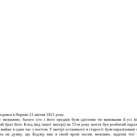
одився в Парижі 21 квітня 1821 року.
знанню, багато хто з його предків були ідіотами чи маніяками й усі ві
й брат його Клод (від іншої матері) на 55-м року життя був розбитий паралі
айже в один час з поетом. У матері останнього в старості були паралізовані н
ть на думку, що Бодлер вже в своїй крові носив, можливо, задатки тієї 