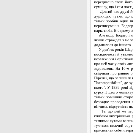
передчасно звела його 
сумніву, що і сам пое
Довгий час друзі його
дурницею чутки, що х
тільки зробив один ч
переписування Бодлер
наркотиків. В одному з
Але якщо Бодлер і не 
якими страждав з моло
додавалося до іншого.
У дев'ять років Шарль
посидючості й уважнос
незалежним і оригіналь
про цей час у своїх ав
задоволень. На 16-м 
свідчили про ранню ро
Піренеї, що залишили в
"Incompatibilite", де 
нього". У 1839 році ві
курсу. З цього моменту
тільки зовнішня стор
безладне проведення ч
вітчима, відсутність як
Те, що цей же період
глибокої внутрішньої 
темними кутами величе
тулиться нижчий сорт
присвятити себе літера