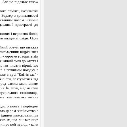
. Але не підлягає також
ого пам'ять, називаючи
 Бодлер з допитливості
останнім часом інтимне
асливої пристрасті до
ових і нервових болів,
ти шкідливі сліди. Одне
ійний розум, що заважав
 письменник відрізнявся
 - коротко говорить він
же живий смак до життя і
почав писати вірші, що
в з вітчимом поїздку в
же в дусі "Квітів зла" -
я бігти, врятуватися від
перед самим закінченням
я. Їм, утім, відома була
успільного становища,
му генеральське звання
одого поета і періодом
дило даром знайомство з
гідними мансардами, де
сив їм, що він вирішив
и про цей період, - коли