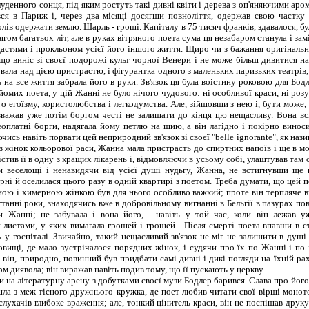
луденного сонця, під яким ростуть такі дивні квіти і дерева з оп'яняючими ар
ся в Париж і, через два місяці досягши повноліття, одержав свою частку 
ів одержати землю. Шарль - гроші. Капіталу в 75 тисяч франків, здавалося, бу
гом багатьох літ, але в руках вітряного поета сума ця незабаром станула і за
астями і прокльоном усієї його іншого життя. Щиро чи з бажання оригінальн
що виніс зі своєї подорожі культ чорної Венери і не може більш дивитися на
ала над цією пристрастю, і фігурантка одного з маленьких паризьких театрів, 
на все життя забрала його в руки. Зв'язок ця була воістину роковою для Бо
йомих поета, у цій Жанні не було нічого чудового: ні особливої краси, ні розум
го егоїзму, користолюбства і легкодумства. Але, зійшовши з нею і, бути може
вважав уже потім боргом честі не залишати до кінця цю нещасливу. Вона вс
еоплатні борги, надягала йому петлю на шию, а він лагідно і покірно виноси
чись навіть порвати цей неприродний зв'язок зі своєї "belle ignorante", як на
 з жінок кольорової раси, Жанна мала пристрасть до спиртних напоїв і ще в м
стив її в одну з кращих лікарень і, відмовляючи в усьому собі, улаштував та
и веселощі і ненавидячи від усієї душі нудьгу, Жанна, не встигнувши ще 
рні й оселилася цього разу в одній квартирі з поетом. Треба думати, що цей п
ою і химерною жінкою був для нього особливо важкий; проте він терпляче ви
станні роки, знаходячись вже в добровільному вигнанні в Бельгії в пазурах по
и Жанні; не забувала і вона його, - навіть у той час, коли він лежав у
истами, у яких вимагала грошей і грошей... Після смерті поета впавши в ст
 у госпіталі. Звичайно, такий нещасливий зв'язок не міг не залишити в душі
вищі, де мало зустрічалося порядних жінок, і судячи про їх по Жанні і по
 він, природно, повинний був придбати самі дивні і дикі погляди на їхній ра
м диявола; він виражав навіть подив тому, що її пускають у церкву.
д час блукань по брудних передмістях Парижа (усі кращі вірші його в цьому роді: "Душу провина", "Гулянка ганчірників", "Сутінки", "Світанок" і ін. - написані в бурхливий період кінця 40-х років); але мало частку вплив і особисте озлоблення проти буржуазії і правлячих класів. Деякі з друзів бачили, принаймні, Бодлера, зі зброєю в руках, що стояв у главі юрби і закликаючи її зруйнувати будинок генерала Опіка, його вітчима. Одночасно за участю у вуличних рухах Бодлер намагався служити демократичним ідеям і на ґрунті журналістики, як редактор одного ефемерного революційного видання, що виходило в 1848 році в Парижеві. Але світлі мрії були незабаром розбиті. Частина вождів демократії чи загинула бігла за кордон (як Віктор Гюго), частина опустила чи голову віддалася хвилі реакції. Споглядальна, лагідна натура нашого поета не була придатна до бойової діяльності ні на поле вуличної, ні на поле чорнильної лайки, і незабаром він відчув у душі своєї страшну пустелю. Простягнути руку уряду Наполеона III він не міг і до кінця залишився осторонь від суспільного пирога, що з такою жадібністю поділяла тоді хижа юрба ренегатів, лицемірних ханжей і раболіпних холопів; але для нього неможливо було і продовження відносин з революціонерами, тому що в переконаннях його, далеких доти якого-небудь твердого обґрунтування, почалася різка еволюція, що скінчилася прямою ворожнечею до всяких демократичних утопій, думками про необхідність для сучасного суспільства католицької релігії і політичного абсолютизму, фантазіями про три стани - воїнів, священиків і поетів... З великий, однак, обережністю треба відноситися до визначення щирого змісту і значення цієї внутрішньої реакції: поет, що написав "Зречення св. Петра", не міг, звичайно, бути правовірним католиком, і папа, напевно, з жахом відхитнувся б від такого сина своєї церкви; уряд Другої імперії, що присудило до знищення збірник "Квітів зла", точно так само не міг би витлумачити у свою користь бодлерівський абсолютизм; нарешті, і буржуазне суспільство, такими темними фарбами змальоване в його творах, не могло вважати його своїм прихильником. Політичні і суспільні погляди Бодлера, оскільки вони виразилися в його автобіографічних замітках, нерідко уражають нас своєю дикістю і реакційністю, але вони не дають ключа до цієї своєрідної душі, - ключа, якому можна відшукати тільки в тих же "Квітах зла". З кінця 1840-х років Бодлер почав також захоплюватися творами знаменитого американського письменника Едгара По, посилено переводячи їх на французьку мову. Безсумнівно, що в обох авторів було в деяких відносинах сильне духовне споріднення, і завдяки він-те Бодлер любив По такий жагучий, що доходила до хворобливого обожнювання любов'ю. Починаючи з 1846 року, він переводив його аж до самої смерті, що пішла в 1867 році, переводив з дивною працьовитістю, незвичайною точністю і вірністю оригіналу, так що дотепер по справедливості визнається зразковим і винятковим перекладачем американського поета. До якої пристрасності доходила ця містична любов Бодлера до По, видно з його інтимного щоденника останнього років життя, де поряд з покійним батьком він вважає дух Эдгара По своїм заступником перед вищим милосердям... Довго барився Бодлер з обнародуванням своїх оригінальних віршів, і тільки влітку 1857 року збірник "Квітів зла" побачив нарешті світло. Автору було в цей час уже 36 років... "Квіти зла" були динамітною бомбою, що упала в буржуазне суспільство Другої імперії. Вище я говорив уже про прийом, зробленому йому у Франції. Поет почував себе знищеним, роздавленим несправедливим осудом його книги як аморальної й антирелігійний. Він вважав себе зганьбленим, позбавленим назавжди честі... "Хіба актор, що виступає на сцені, - з гіркотою говорив він, - відповідальний за ролі злочинців, їм зображуваних? Чи не мав я права, навіть чи не був зобов'язаний із щонайможливою досконалістю пристосувати свій розум і талант до всіляких софізмам і видам розбещеності свого століття?" А дев'ять років по тому, у хвилину озлоблення і відвертості, він так висловився про свою книгу в одному з інтимних листів: "У цю жорстоку книгу я уклав усю мою думку і серце, усю мою ніжність і ненависть, усю мою релігію... І якби я написав протилежне, якби клявся всіма богами, що цей твір чистого мистецтва, мавпування, жонглерства, то я брехав би самим безсоромним образом!" Одне, у всякому разі, безперечно, що "Квіти зла" аж ніяк не були твором чистого мистецтва. Але лихо в тім, що судді поета мали занадто мідні чола, щоб зрозуміти тенденцію, що била прямо в очі кожному безсторонньому судде і цінителю. Ханжам і фарисеям не було справи до внутрішнього змісту, до душі добутку, а важливіше всего було дотримання чисте зовнішніх умов пуризму, - і от "Квітам зла" був винесений з поліції вдач обвинувальний вердикт. Власне кажучи, у даний час, коли французький натуралізм привчив нас до такій страшній часом відвертості мови, читач, знайомий доти з Бодлером лише по слухах, узявши його книгу в руки, не зрозуміє навіть змісту цього осуду: де ж отут цинізм, аморальність? Адже не говорячи вже про дух книги, у змісті форми, мови це не більш як дитячий белькіт у порівнянні з Мопассаном, Катуллом, Мендесом, Гюисмансом і іншими новітніми письменниками? І справді: головною причиною осуду книги було, безсумнівно, її заголовок, що давав привід думати, що автор співчуває зображуваному в ній "злу", щиро вважає "квітами" (хоча і квіти бувають адже різні?) усі намальовані в ній жахи. Будь уся книга озаглавлена "Спліном і ідеалом", як називається перший, найбільший і коштовний відділ її, і осуду, бути може, не пішло б, а тим часом "Сплін і ідеал" навіть більше підходило б до назви всього збірника, чим "Квіти зла", і якщо поет вибрав все-таки останнє, то, звичайно, віддаючи головним чином данина романтичному бунту епохи і природної своєї пристрасті до іронії і містифікацій усякого роду. У 1861 році виходить уже друге видання "Квітів зла" з додатком 35 нових п'єс, у тому числі "Альбатроса", "Маленьких бабусь", із приводу яких Гюго виразився, що Бодлер створив "новий рід трепету" (1е nouvean frisson), і "Подорожі", цього оригінального гімну смерті, що таким похмурим акордом укладає збірник. З початку 1862 року ми бачимо поета вже в повній владі в страшної недуги. Постійні нервові болі, блювоти і запаморочення відте