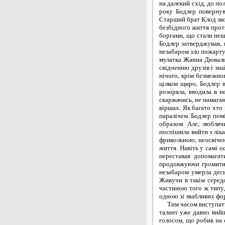
на далекий схід, до по
року Бодлер повернув
Старший брат Клод звол
безбідного життя протя
боргами, що стали нещ
Бодлер затверджував, 
незабаром зло пожартув
мулатка Жанна Дюваль 
свідченню друзів і зна
нічого, крім безмежно
цілком щиро, Бодлер 
розоряла, вводила в н
скаржачись, не намагаю
віршах. Як багато хто
паралічем. Бодлер помі
образом. Але, любляч
поспішила вийти з ліка
фривольною, неосвічен
життя. Навіть у самі о
переставав допомагат
продовжуючи громити л
незабаром умерла десь
Живучи в такім середо
частиною того ж типу,
одною зі звабливих фор
Тим часом виступати на літературну арену з добутками своєї музи Бодлер барився. Слава про його оригінальний і сильний талант уже давно вийшла з меж тісного дружнього кружка, де поет любив читати свої вірші монотонно-співучим, владним голосом, що робив на слухачів глибоке враження; але, тонкий цінитель краси, він не поспішав друкуватися й усе виправляв, обробляв і вигострював форму своїх добутків. До чого доходила його строгість до себе, показує той факт, що дивовижний вірш "Альбатрос", читане друзям незабаром після поїздки в Індію, він не зважився помістити в першому виданні "Fleurs du Mal", що вийшло у світло п'ятнадцять років по тому!.. У печатці Бодлер виступив уперше не віршотворцем, а критиком - спочатку салонів живопису, а потім і літератури. У світі французьких художників дотепер прийнято вважати, що Франція не мала художнього критика, рівного Бодлеру по тонкості смаку краси й енергії стилю. Усі його симпатії схилялися на сторону народжуваної тоді школи реального живопису, але улюбленим його художником був Делакруа; з поетів він більше всього любив співака робітників Пьера Дюпона, з яким разом бився потім у червневі дні на барикадах. Згодом літературні смаки Бодлера значно відхилилися убік чистого мистецтва: до Беранже він почував відразу, до Гюго байдужість, визнавав тільки Шатобриана, Бальзака, Стендаля, Флобера, Банвиля, Готьє, Меріме, де Віньї, Леконта де Ліля... Але в 40-х роках, що були періодом найбільш пишного розквіту і для його власного таланта, він відрізнявся гарячими демократичними смаками. Рух 1848 року потягнуло в новий потік і Бодлера. Не можна, утім, сказати, щоб він мав яку-небудь визначену програму, належав до якої-небудь визначеної демократичної Франції: вірніше всього, що штовхнули його в революцію загальні гуманітарні принципи, співчуття до робітничому клас, придбане ним пі