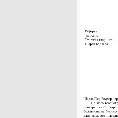
Реферат
на тему:
"Життя і творчість
Шарля Бодлера"
Шарль П'єр Бодлер нар
По його власному ви
пристрастями". Старши
божевільному будинку м
дані мимоволі наводя