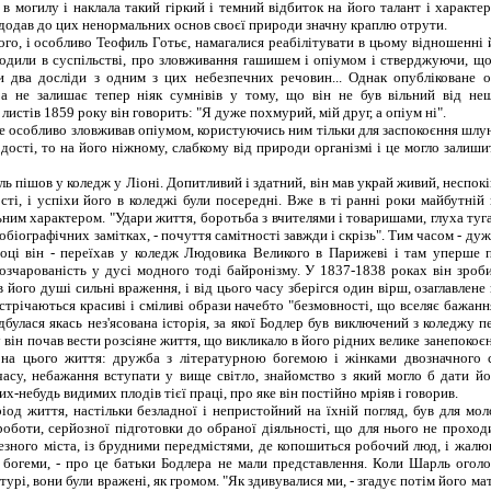
в могилу і наклала такий гіркий і темний відбиток на його талант і характер
т додав до цих ненормальних основ своєї природи значну краплю отрути.
, і особливо Теофиль Готьє, намагалися реабілітувати в цьому відношенні й
одили в суспільстві, про зловживання гашишем і опіумом і стверджуючи, що
и два досліди з одним з цих небезпечних речовин... Однак опубліковане 
а не залишає тепер ніяк сумнівів у тому, що він не був вільний від нещ
 листів 1859 року він говорить: "Я дуже похмурий, мій друг, а опіум ні".
особливо зловживав опіумом, користуючись ним тільки для заспокоєння шлунк
дості, то на його ніжному, слабкому від природи організмі і це могло залиши
 пішов у коледж у Ліоні. Допитливий і здатний, він мав украй живий, неспок
ті, і успіхи його в коледжі були посередні. Вже в ті ранні роки майбутній
ним характером. "Удари життя, боротьба з вчителями і товаришами, глуха туга,
тобіографічних замітках, - почуття самітності завжди і скрізь". Тим часом - ду
році він - переїхав у коледж Людовика Великого в Парижеві і там уперше 
зчарованість у дусі модного тоді байронізму. У 1837-1838 роках він зроби
 його душі сильні враження, і від цього часу зберігся один вірш, озаглавлене в
зустрічаються красиві і сміливі образи начебто "безмовності, що вселяє бажанн
дбулася якась нез'ясована історія, за якої Бодлер був виключений з коледжу 
 він почав вести розсіяне життя, що викликало в його рідних велике занепокоєнн
она цього життя: дружба з літературною богемою і жінками двозначного с
асу, небажання вступати у вище світло, знайомство з який могло б дати йо
их-небудь видимих плодів тієї праці, про яке він постійно мріяв і говорив.
 життя, настільки безладної і непристойний на їхній погляд, був для мол
роботи, серйозної підготовки до обраної діяльності, що для нього не прохо
зного міста, із брудними передмістями, де копошиться робочий люд, і жалю
 богеми, - про це батьки Бодлера не мали представлення. Коли Шарль оголо
турі, вони були вражені, як громом. "Як здивувалися ми, - згадує потім його мат