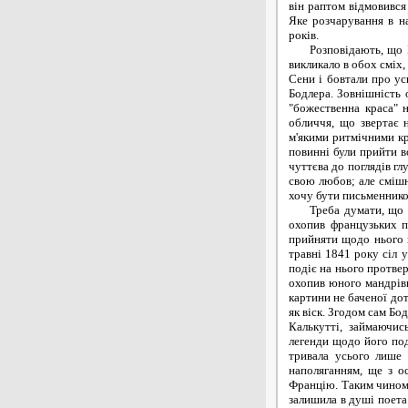
він раптом відмовився 
Яке розчарування в н
років.
Розповідають, що Бал
викликало в обох сміх
Сени і бовтали про ус
Бодлера. Зовнішність 
"божественна краса" 
обличчя, що звертає н
м'якими ритмічними кр
повинні були прийти в
чуттєва до поглядів гл
свою любов; але смішн
хочу бути письменником
Треба думати, що вір
охопив французьких п
прийняти щодо нього 
травні 1841 року сіл 
подіє на нього протве
охопив юного мандрівн
картини не баченої дот
як віск. Згодом сам Бо
Калькутті, займаючис
легенди щодо його под
тривала усього лише 
наполяганням, ще з о
Францію. Таким чином, 
залишила в душі поета