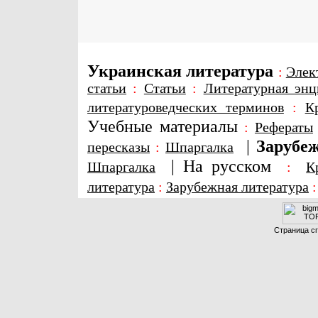
Украинская литература
:
Элек
статьи
:
Статьи
:
Литературная энц
литературоведческих терминов
:
К
Учебные материалы
:
Рефераты
|
Зарубеж
пересказы
:
Шпаргалка
|
На русском
Шпаргалка
:
К
литература
:
Зарубежная литература
Страница сг