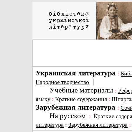
Украинская литература
:
Биб
|
Народное творчество
Учебные материалы
:
Рефе
языку
:
Краткие содержания
:
Шпарга
Зарубежная литература
:
Соч
На русском
:
Краткие содер
литература
:
Зарубежная литература