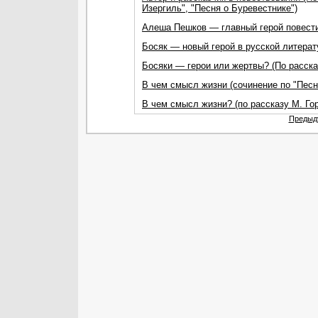
Изергиль", "Песня о Буревестнике")
Алеша Пешков — главный герой повести
Босяк — новый герой в русской литерат
Босяки — герои или жертвы? (По расска
В чем смысл жизни (сочинение по "Песн
В чем смысл жизни? (по рассказу М. Гор
Предыд