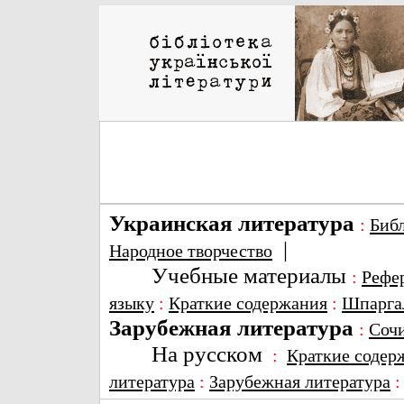
Украинская литература
:
Биб
|
Народное творчество
Учебные материалы
:
Рефе
языку
:
Краткие содержания
:
Шпарга
Зарубежная литература
:
Соч
На русском
:
Краткие содер
литература
:
Зарубежная литература