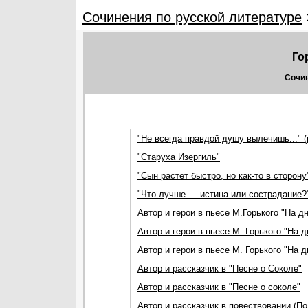
Сочинения по русской литературе
Го
Сочин
"Не всегда правдой душу вылечишь..." (п
"Старуха Изергиль"
"Сын растет быстро, но как-то в сторон
"Что лучше — истина или сострадание?" 
Автор и герои в пьесе М.Горького "На дн
Автор и герои в пьесе М. Горького "На дн
Автор и герои в пьесе М. Горького "На д
Автор и рассказчик в "Песне о Соколе"
Автор и рассказчик в "Песне о соколе"
Автор и рассказчик в повествовании (П