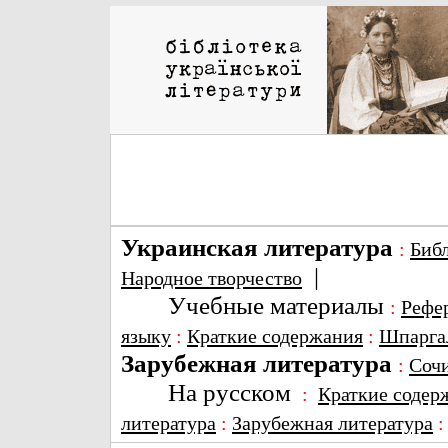
Украинская литература
:
Биб
|
Народное творчество
Учебные материалы
:
Рефе
языку
:
Краткие содержания
:
Шпарга
Зарубежная литература
:
Соч
На русском
:
Краткие содер
литература
:
Зарубежная литература