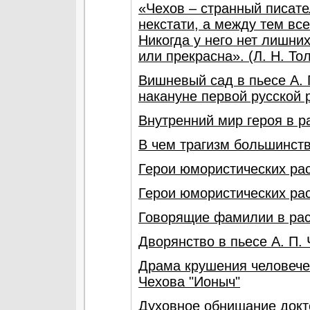
«Чехов – странный писате
некстати, а между тем все
Никогда у него нет лишни
или прекрасна». (Л. Н. То
Вишневый сад в пьесе А.
накануне первой русской
Внутренний мир героя в р
В чем трагизм большинст
Герои юмористических рас
Герои юмористических рас
Говорящие фамилии в расс
Дворянство в пьесе А. П.
Драма крушения человечес
Чехова "Ионыч"
Духовное обнищание докто