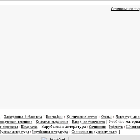
Сочинения по тво
:
Электронная библиотека
:
Биографии
:
Критические статьи
:
Статьи
:
Литературная э
|
Учебные матери
оведческих терминов
:
Крылатые выражения
:
Народное творчество
|
Зарубежная литература
е пересказы
:
Шпаргалка
:
Сочинения
:
Рефераты
:
Шпаргал
|
Русская литература
:
Зарубежная литература
:
Сочинения по русскому языку