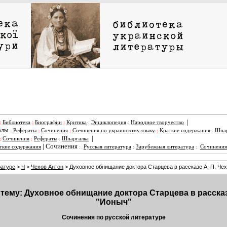
|
:
Библиотека
:
Биографии
:
Критика
:
Энциклопедия
:
Народное творчество
алы
:
Рефераты
:
Сочинения
:
Сочинения по украинскому языку
:
Краткие содержания
:
Шпар
|
:
Сочинения
:
Рефераты
:
Шпаргалка
|
Сочинения
ткие содержания
:
Русская литература
:
Зарубежная литература
:
Сочинения
ратуре
>
Ч
>
Чехов Антон
> Духовное обнищание доктора Старцева в рассказе А. П. Че
тему: Духовное обнищание доктора Старцева в рассказ
"Ионыч"
Сочинения по русской литературе