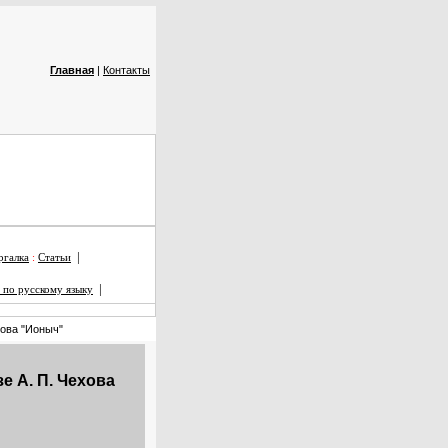
Главная
|
Контакты
|
галка
:
Статьи
|
 по русскому языку
хова "Ионыч"
е А. П. Чехова