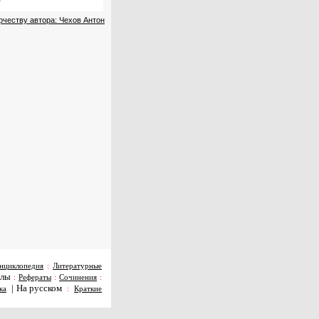
рчеству автора: Чехов Антон
нциклопедия
:
Литературные
алы
:
Рефераты
:
Сочинения
:
|
На русском
ка
:
Краткие