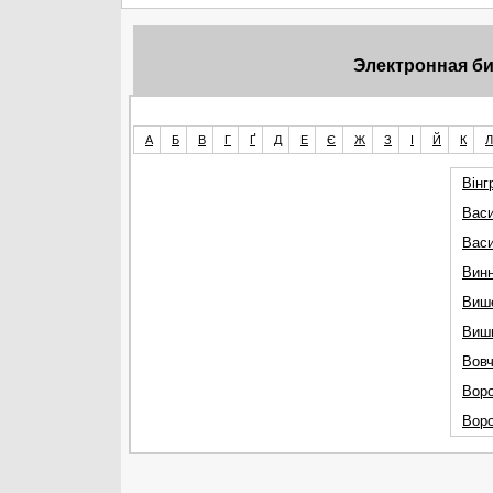
Электронная би
А
Б
В
Г
Ґ
Д
Е
Є
Ж
З
І
Й
К
Л
Вінг
Вас
Васи
Вин
Више
Виш
Вовч
Вор
Воро