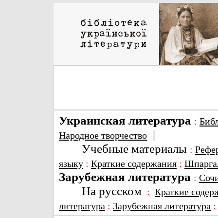
Украинская литература
:
Биб
|
Народное творчество
Учебные материалы
:
Рефе
языку
:
Краткие содержания
:
Шпарга
Зарубежная литература
:
Соч
На русском
:
Краткие содер
литература
:
Зарубежная литература