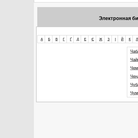
Электронная би
А
Б
В
Г
Ґ
Д
Е
Є
Ж
З
І
Й
К
Л
Чаб
Чай
Чем
Чен
Чуб
Чум