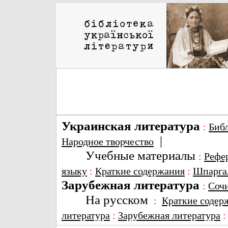
Украинская литература
:
Биб
|
Народное творчество
Учебные материалы
:
Рефе
языку
:
Краткие содержания
:
Шпарга
Зарубежная литература
:
Соч
На русском
:
Краткие содер
литература
:
Зарубежная литература