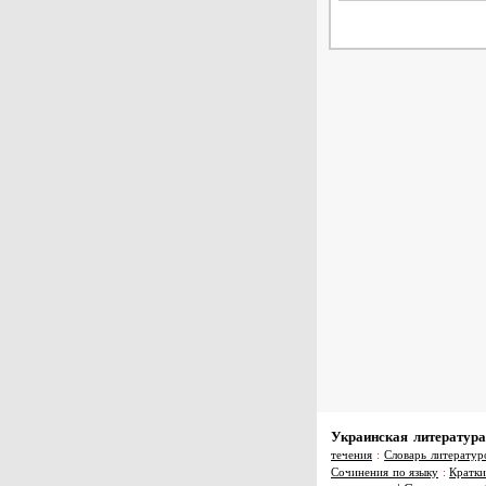
Украинская литература
течения
:
Словарь литератур
Сочинения по языку
:
Кратки