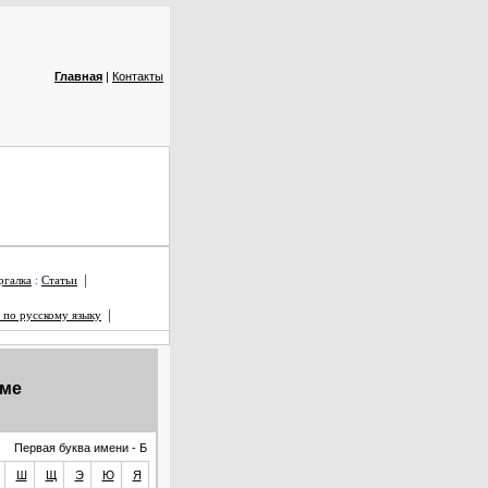
Главная
|
Контакты
|
галка
:
Статьи
|
 по русскому языку
мме
Первая буква имени - Б
Ш
Щ
Э
Ю
Я