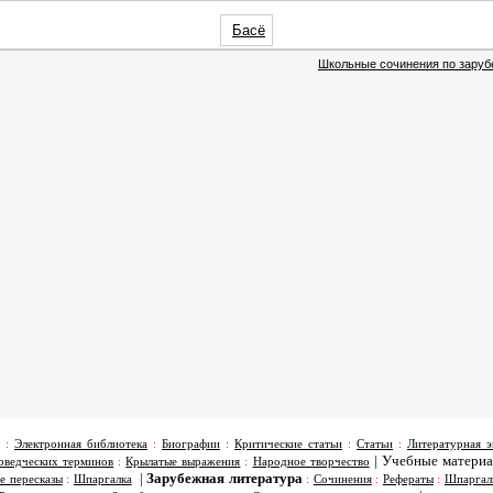
Басё
Школьные сочинения по заруб
:
Электронная библиотека
:
Биографии
:
Критические статьи
:
Статьи
:
Литературная э
|
Учебные матери
оведческих терминов
:
Крылатые выражения
:
Народное творчество
|
Зарубежная литература
е пересказы
:
Шпаргалка
:
Сочинения
:
Рефераты
:
Шпаргал