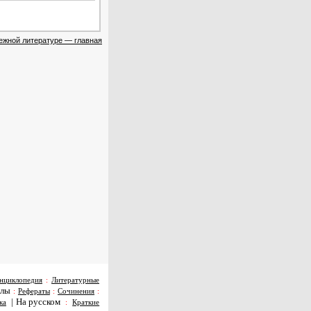
ежной литературе — главная
нциклопедия
:
Литературные
алы
:
Рефераты
:
Сочинения
:
|
На русском
ка
:
Краткие