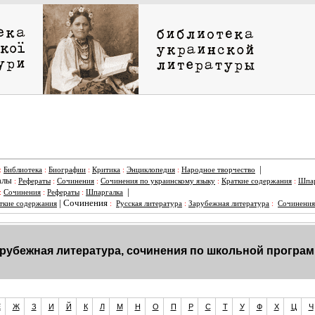
|
:
Библиотека
:
Биографии
:
Критика
:
Энциклопедия
:
Народное творчество
алы
:
Рефераты
:
Сочинения
:
Сочинения по украинскому языку
:
Краткие содержания
:
Шпар
|
:
Сочинения
:
Рефераты
:
Шпаргалка
|
Сочинения
ткие содержания
:
Русская литература
:
Зарубежная литература
:
Сочинения
рубежная литература, сочинения по школьной програ
Е
Ж
З
И
Й
К
Л
М
Н
О
П
Р
С
Т
У
Ф
Х
Ц
Ч