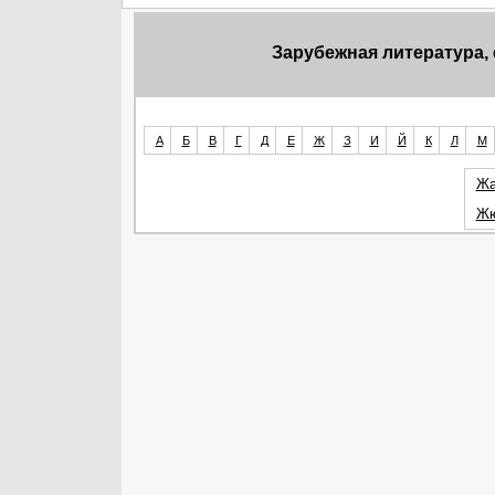
Зарубежная литература,
А
Б
В
Г
Д
Е
Ж
З
И
Й
К
Л
М
Жа
Жю