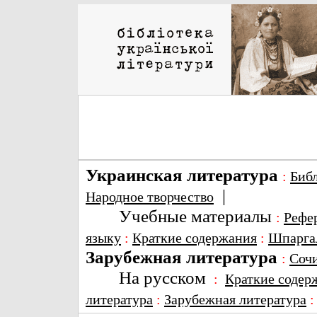
Украинская литература
:
Биб
|
Народное творчество
Учебные материалы
:
Рефе
языку
:
Краткие содержания
:
Шпарга
Зарубежная литература
:
Соч
На русском
:
Краткие содер
литература
:
Зарубежная литература