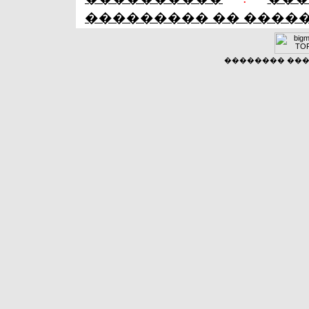
��������� �� ����
�������� ����