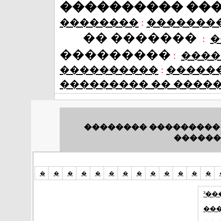
���������� ��
��������
:
�������
�� �������
:
�
���������
:
����
����������
:
�����
��������� �� ����
�������� ��������� 
������
�
�
�
�
�
�
�
�
�
�
�
�
�
³��
��