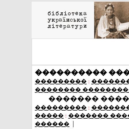
���������� ��
���������
:
������
�������� ��������
������� ���
���������
:
������
�����
:
������� ���
|
������