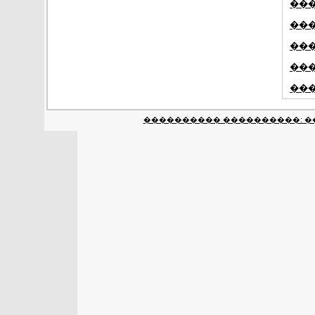
��
��
��
���
��
���������� ����������: �