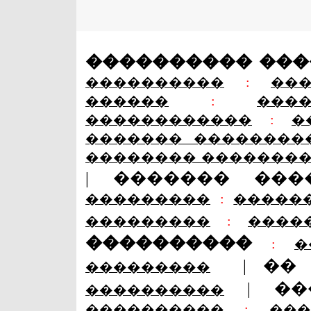
���������� ��
����������
:
��
������
:
���
������������
:
�
������� ��������
�������� �������
|
������� ���
���������
:
�����
���������
:
����
����������
:
�
|
��
���������
|
��
����������
����������
:
��