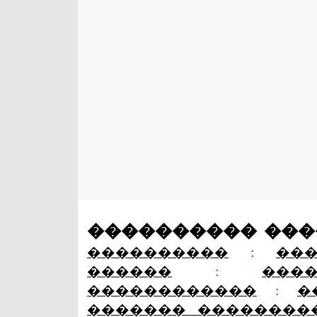
���������� ��
����������
:
��
������
:
���
������������
:
�
������� ��������