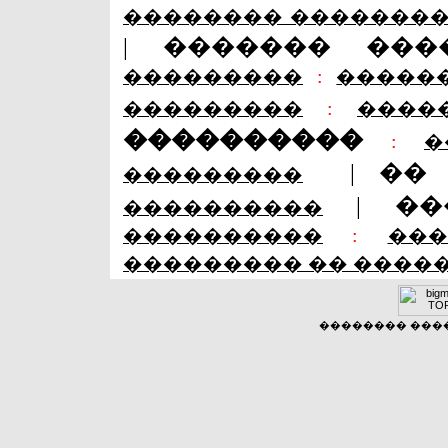
�������� �������
|
������� ���
���������
:
�����
���������
:
����
����������
:
�
|
��
���������
|
��
����������
����������
:
��
��������� �� ����
�������� �����