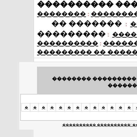
���������� ��
��������
:
�������
�� �������
:
�
���������
:
����
����������
:
�����
��������� �� ����
�������� ��������� 
������
�
�
�
�
�
�
�
�
�
�
�
�
�
���������� ����������: �