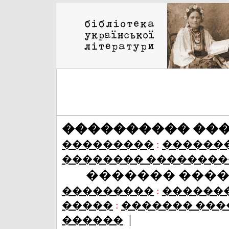
���������� ��
���������
:
������
�������� ��������
������� ���
���������
:
������
�����
:
������� ���
|
������